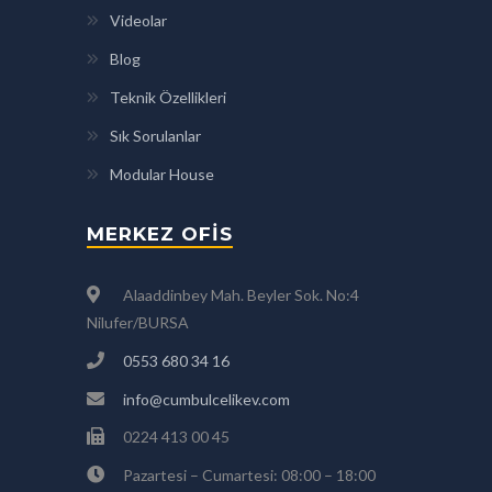
Videolar
Blog
Teknik Özellikleri
Sık Sorulanlar
Modular House
MERKEZ OFIS
Alaaddinbey Mah. Beyler Sok. No:4
Nilufer/BURSA
0553 680 34 16
info@cumbulcelikev.com
0224 413 00 45
Pazartesi – Cumartesi: 08:00 – 18:00