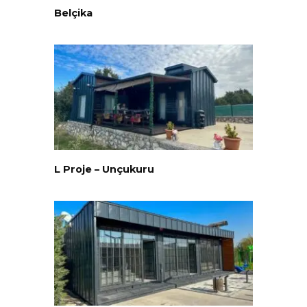
Belçika
L Proje – Unçukuru