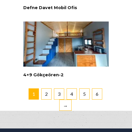
Defne Davet Mobil Ofis
4×9 Gökçeören-2
1
2
3
4
5
6
→