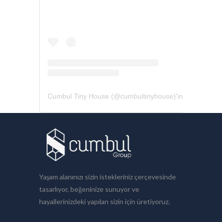
Cumbul Tiny House (@cumbultinyhouse)'in paylaştığı bir gönderi
Yaşam alanınızı sizin istekleriniz çerçevesinde
tasarlıyor, beğeninize sunuyor ve
hayallerinizdeki yapıları sizin için üretiyoruz.