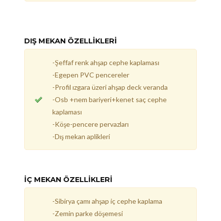
DIŞ MEKAN ÖZELLİKLERİ
-Şeffaf renk ahşap cephe kaplaması
-Egepen PVC pencereler
-Profil ızgara üzeri ahşap deck veranda
-Osb +nem bariyeri+kenet saç cephe
kaplaması
-Köşe-pencere pervazları
-Dış mekan aplikleri
İÇ MEKAN ÖZELLİKLERİ
-Sibirya çamı ahşap iç cephe kaplama
-Zemin parke döşemesi