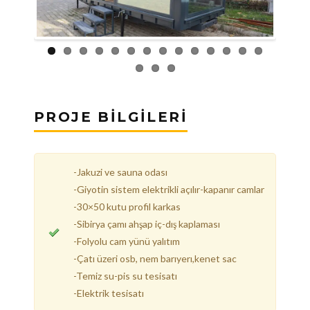
PROJE BİLGİLERİ
-Jakuzi ve sauna odası
-Giyotin sistem elektrikli açılır-kapanır camlar
-30×50 kutu profil karkas
-Sibirya çamı ahşap iç-dış kaplaması
-Folyolu cam yünü yalıtım
-Çatı üzeri osb, nem barıyerı,kenet sac
-Temiz su-pis su tesisatı
-Elektrik tesisatı